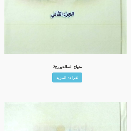
منهاج الصالحين ج2
لقراءة المزيد