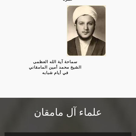
سماحة آية الله العظمى
الشيخ محمد أمين المامقاني
في أيام شبابه
علماء آل مامقان